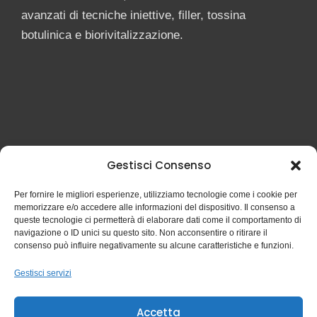
avanzati di tecniche iniettive, filler, tossina
botulinica e biorivitalizzazione.
Gestisci Consenso
Per fornire le migliori esperienze, utilizziamo tecnologie come i cookie per
memorizzare e/o accedere alle informazioni del dispositivo. Il consenso a
queste tecnologie ci permetterà di elaborare dati come il comportamento di
navigazione o ID unici su questo sito. Non acconsentire o ritirare il
consenso può influire negativamente su alcune caratteristiche e funzioni.
© 2024 Dott. Giorgio Astolfi - P. Iva 04971740156
Gestisci servizi
Ordine Medici di Milano n. 21365
Iscritto al n. 62 del registro di medicina ad indirizzo estetico
Accetta
Ordine Medici di Milano